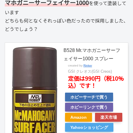
マホガニーサーフェイサー1000
を使って塗装して
います
どちらも何となくそれっぽい色だったので採用しました、
どうでしょう？
B528 Mr.マホガニーサーフ
ェイサー1000 スプレー
created by
Rinker
GSI クレオス(GSI Creos)
定価は990円（税10%
込）です！
ホビーサーチで買う
ホビーリンクで買う
Amazon
楽天市場
Yahooショッピング