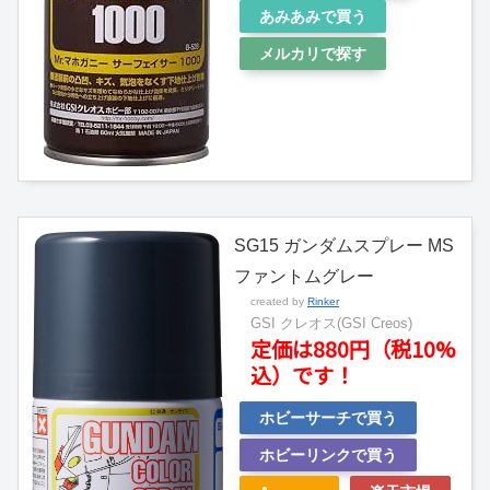
あみあみで買う
メルカリで探す
SG15 ガンダムスプレー MS
ファントムグレー
created by
Rinker
GSI クレオス(GSI Creos)
定価は880円（税10%
込）です！
ホビーサーチで買う
ホビーリンクで買う