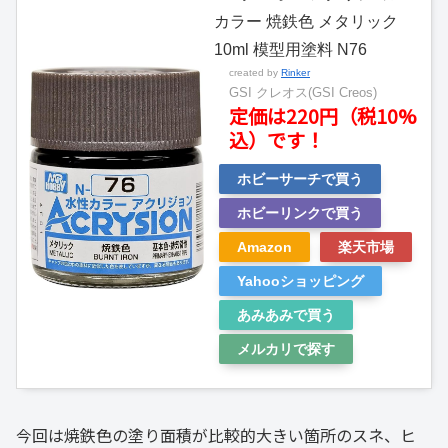
カラー 焼鉄色 メタリック
10ml 模型用塗料 N76
created by
Rinker
GSI クレオス(GSI Creos)
定価は220円（税10%
込）です！
ホビーサーチで買う
ホビーリンクで買う
Amazon
楽天市場
Yahooショッピング
あみあみで買う
メルカリで探す
今回は焼鉄色の塗り面積が比較的大きい箇所のスネ、ヒ