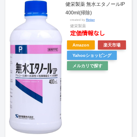
健栄製薬 無水エタノールIP
400ml(掃除)
created by
Rinker
健栄製薬
定価情報なし
Amazon
楽天市場
Yahooショッピング
メルカリで探す