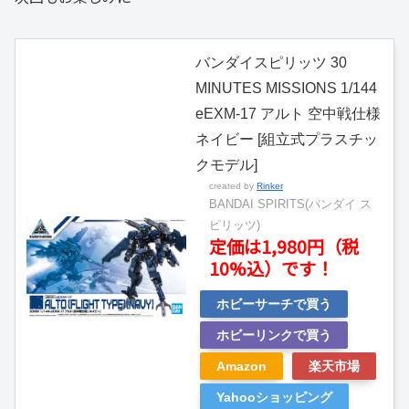
バンダイスピリッツ 30
MINUTES MISSIONS 1/144
eEXM-17 アルト 空中戦仕様
ネイビー [組立式プラスチッ
クモデル]
created by
Rinker
BANDAI SPIRITS(バンダイ ス
ピリッツ)
定価は1,980円（税
10%込）です！
ホビーサーチで買う
ホビーリンクで買う
Amazon
楽天市場
Yahooショッピング