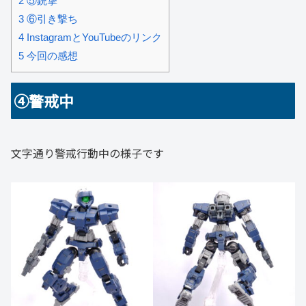
2
⑤銃撃
3
⑥引き撃ち
4
InstagramとYouTubeのリンク
5
今回の感想
④警戒中
文字通り警戒行動中の様子です