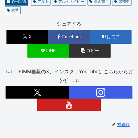
作例写真
アルト
アルトネイビー
引き撃ち
警戒中
銃撃
シェアする
X
Facebook
はてブ
LINE
コピー
↓↓↓ 30MM画報のX、インスタ、YouTubeはこちらからど
うぞ ↓↓↓
蟹鋼線