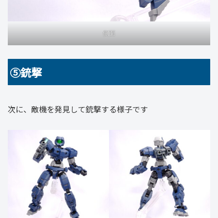
側面
⑤銃撃
次に、敵機を発見して銃撃する様子です