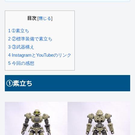
目次
[
閉じる
]
1
➀素立ち
2
②標準装備で素立ち
3
③武器構え
4
InstagramとYouTubeのリンク
5
今回の感想
➀素立ち