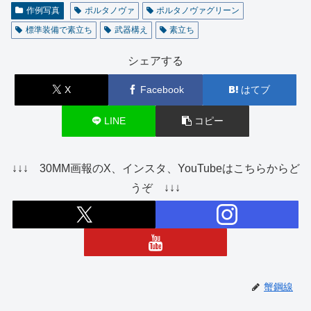
作例写真
ポルタノヴァ
ポルタノヴァグリーン
標準装備で素立ち
武器構え
素立ち
シェアする
X
Facebook
はてブ
LINE
コピー
↓↓↓ 30MM画報のX、インスタ、YouTubeはこちらからど
うぞ ↓↓↓
蟹鋼線