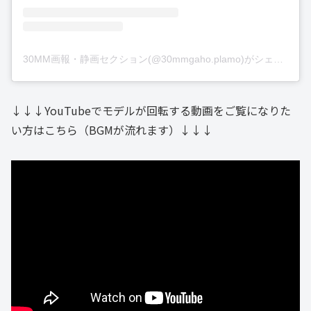
30MM画報・静画セクション(@30mmgaho.plamo)がシェアした投稿
↓↓↓YouTubeでモデルが回転する動画をご覧になりた
い方はこちら（BGMが流れます）↓↓↓