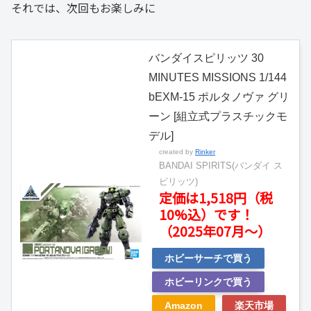
それでは、次回もお楽しみに
バンダイスピリッツ 30
MINUTES MISSIONS 1/144
bEXM-15 ポルタノヴァ グリ
ーン [組立式プラスチックモ
デル]
created by
Rinker
BANDAI SPIRITS(バンダイ ス
ピリッツ)
定価は1,518円（税
10%込）です！
（2025年07月～）
ホビーサーチで買う
ホビーリンクで買う
Amazon
楽天市場