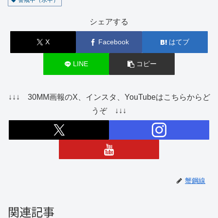
警戒中（水中）
シェアする
X
Facebook
はてブ
LINE
コピー
↓↓↓ 30MM画報のX、インスタ、YouTubeはこちらからど
うぞ ↓↓↓
蟹鋼線
関連記事