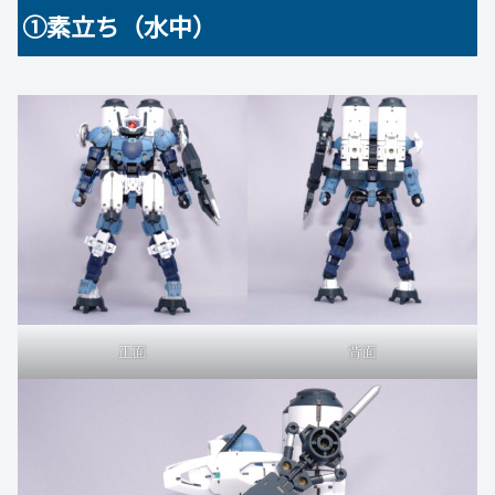
➀素立ち（水中）
正面
背面