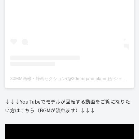
30MM画報・静画セクション(@30mmgaho.plamo)がシェアした投稿
↓↓↓YouTubeでモデルが回転する動画をご覧になりた
い方はこちら（BGMが流れます）↓↓↓