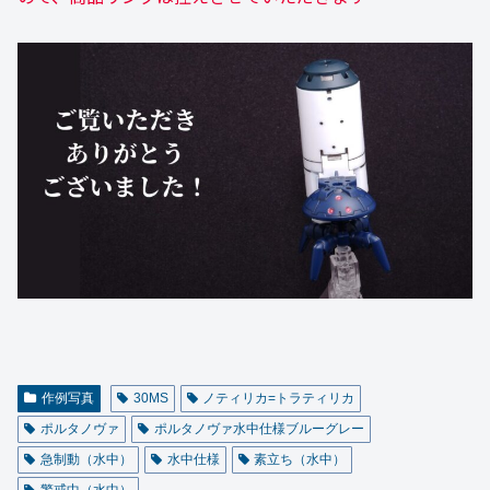
作例写真
30MS
ノティリカ=トラティリカ
ポルタノヴァ
ポルタノヴァ水中仕様ブルーグレー
急制動（水中）
水中仕様
素立ち（水中）