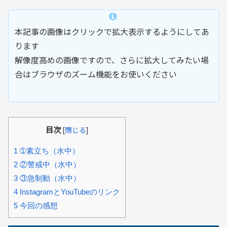
本記事の画像はクリックで拡大表示するようにしてあ
ります
解像度高めの画像ですので、さらに拡大してみたい場
合はブラウザのズーム機能をお使いください
目次
[
閉じる
]
1
➀素立ち（水中）
2
②警戒中（水中）
3
③急制動（水中）
4
InstagramとYouTubeのリンク
5
今回の感想