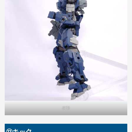
側面
⑫キック