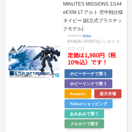
MINUTES MISSIONS 1/144
eEXM-17 アルト 空中戦仕様
ネイビー [組立式プラスチッ
クモデル]
created by
Rinker
BANDAI SPIRITS(バンダイ ス
ピリッツ)
定価は1,980円（税
10%込）です！
ホビーサーチで買う
ホビーリンクで買う
Amazon
楽天市場
Yahooショッピング
あみあみで買う
メルカリで探す