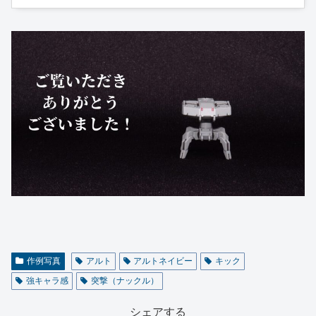
作例写真
アルト
アルトネイビー
キック
強キャラ感
突撃（ナックル）
シェアする