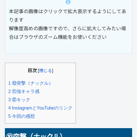
本記事の画像はクリックで拡大表示するようにしてあ
ります
解像度高めの画像ですので、さらに拡大してみたい場
合はブラウザのズーム機能をお使いください
目次
[
閉じる
]
1
⑩突撃（ナックル）
2
⑪強キャラ感
3
⑫キック
4
InstagramとYouTubeのリンク
5
今回の感想
⑩突撃（ナックル）