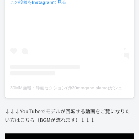
この投稿をInstagramで見る
30MM画報・静画セクション(@30mmgaho.plamo)がシェアした投稿
↓↓↓YouTubeでモデルが回転する動画をご覧になりた
い方はこちら（BGMが流れます）↓↓↓