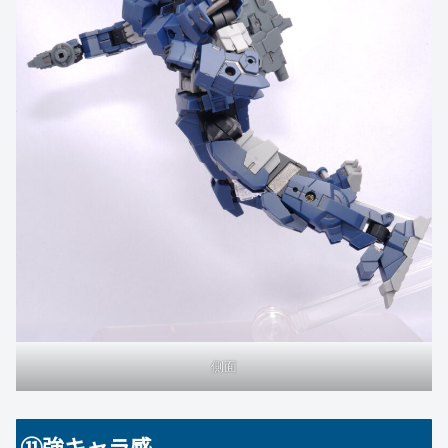
側面
⑪強キャラ感