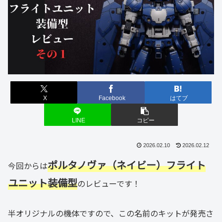
X
Facebook
はてブ
LINE
コピー
2026.02.10
2026.02.12
ポルタノヴァ（ネイビー
）フライト
今回からは
ユニット装備型
のレビューです！
半オリジナルの機体ですので、この名前のキットが発売さ