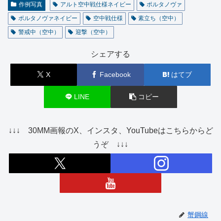
作例写真
アルト空中戦仕様ネイビー
ポルタノヴァ
ポルタノヴァネイビー
空中戦仕様
素立ち（空中）
警戒中（空中）
迎撃（空中）
シェアする
X
Facebook
はてブ
LINE
コピー
↓↓↓ 30MM画報のX、インスタ、YouTubeはこちらからど
うぞ ↓↓↓
蟹鋼線