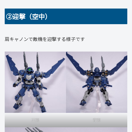
➁迎撃（空中）
肩キャノンで敵機を迎撃する様子です
正面
背面