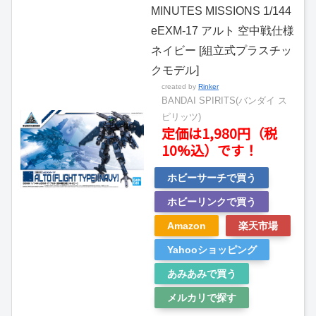
MINUTES MISSIONS 1/144
eEXM-17 アルト 空中戦仕様
ネイビー [組立式プラスチッ
クモデル]
created by
Rinker
BANDAI SPIRITS(バンダイ ス
ピリッツ)
定価は1,980円（税
10%込）です！
ホビーサーチで買う
ホビーリンクで買う
Amazon
楽天市場
Yahooショッピング
あみあみで買う
メルカリで探す