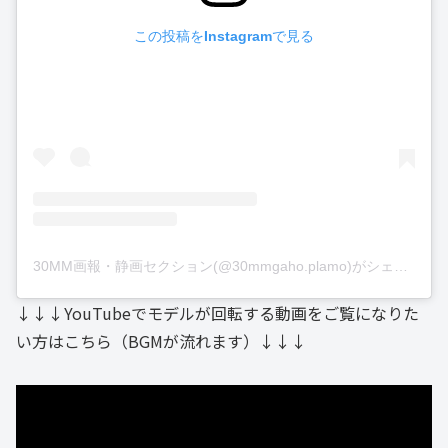
この投稿をInstagramで見る
30MM画報・静画セクション(@30mmgaho.plamo)がシェアした投稿
↓↓↓YouTubeでモデルが回転する動画をご覧になりた
い方はこちら（BGMが流れます）↓↓↓