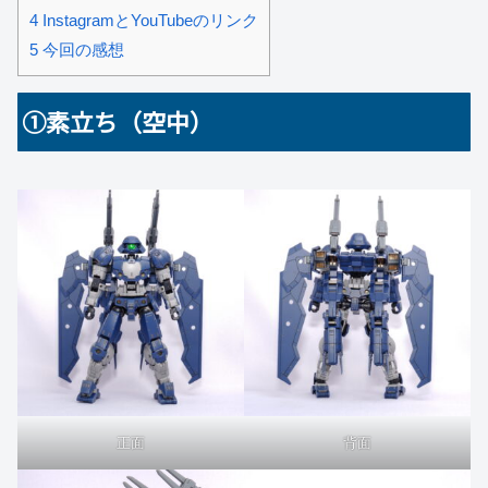
4
InstagramとYouTubeのリンク
5
今回の感想
➀素立ち（空中）
正面
背面